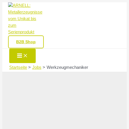
Zum
Inhalt
springen
B2B Shop
Main
Menu
Startseite
Jobs
Werkzeugmechaniker