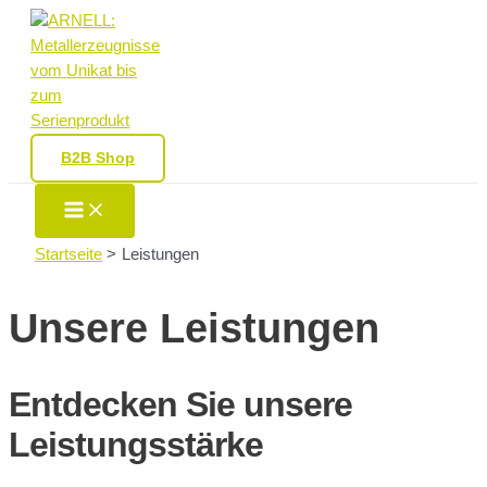
Zum
Inhalt
springen
B2B Shop
Main
Menu
Startseite
Leistungen
Unsere Leistungen
Entdecken Sie unsere
Leistungsstärke