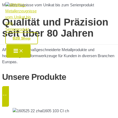
Zum
Metallerzeugnisse vom Unikat bis zum Serienprodukt
Inhalt
springen
Qualität und Präzision
seit über 80 Jahren
B2B Shop
Main
ARNELL bietet maßgeschneiderte Metallprodukte und
Menu
hochwertige Umformwerkzeuge für Kunden in diversen Branchen
Europas.
Unsere Produkte
Alle anzeigen