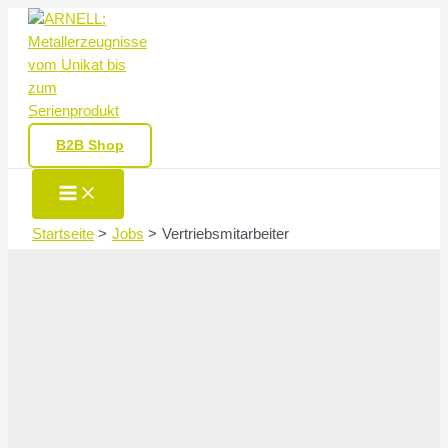
Zum
Inhalt
springen
B2B Shop
Main
Menu
Startseite
Jobs
Vertriebsmitarbeiter