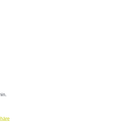
in.
phäre